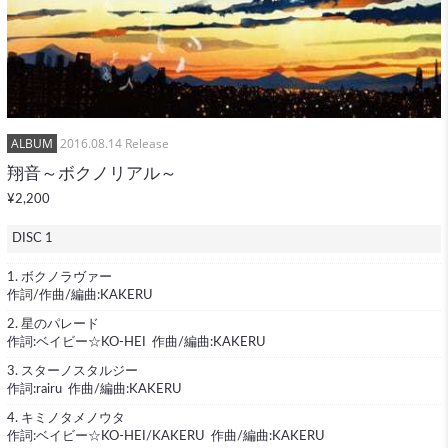
ALBUM
2016.08.14 Release
翔音～ボクノリアル～
¥2,200
DISC 1
1. ボクノラヴァー
作詞/作曲/編曲:KAKERU
2. 星のパレード
作詞:ベイビー☆KO-HEI 作曲/編曲:KAKERU
3. スターノスタルジー
作詞:rairu 作曲/編曲:KAKERU
4. キミノタメノウタ
作詞:ベイビー☆KO-HEI/KAKERU 作曲/編曲:KAKERU