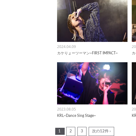
2024.04.09
20
カケりょーツーマン~FIRST IMPACT~
カ
2023.08.05
20
KRL~Dance Sing Stage~
KR
1
2
3
次の12件 ›