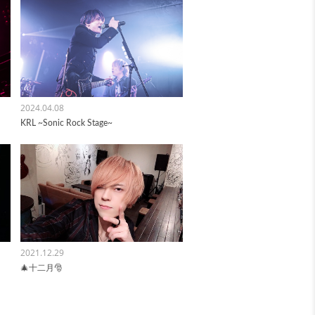
2024.04.08
KRL ~Sonic Rock Stage~
2021.12.29
🎄十二月🎅