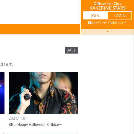
Official Fan Club
KAKERINE STARS
JOIN
LOGIN
KAKERINE STARSとは？
GALLERY
MOVIE
BACK
だけます。
BLOG
TICKET
MAIL
BIRTHDAY
MAGAZINE
MAIL
2024.11.01
KRL~Happy Halloween Birthday~