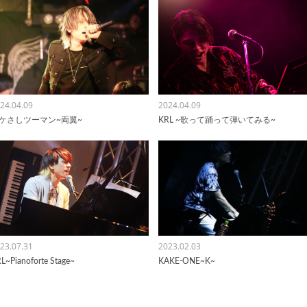
24.04.09
2024.04.09
ケさしツーマン~両翼~
KRL ~歌って踊って弾いてみる~
23.07.31
2023.02.03
L~Pianoforte Stage~
KAKE-ONE~K~