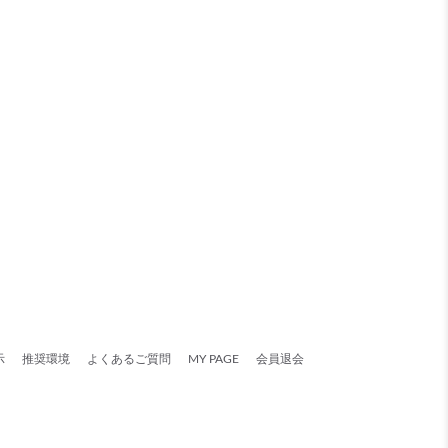
示
推奨環境
よくあるご質問
MY PAGE
会員退会
。