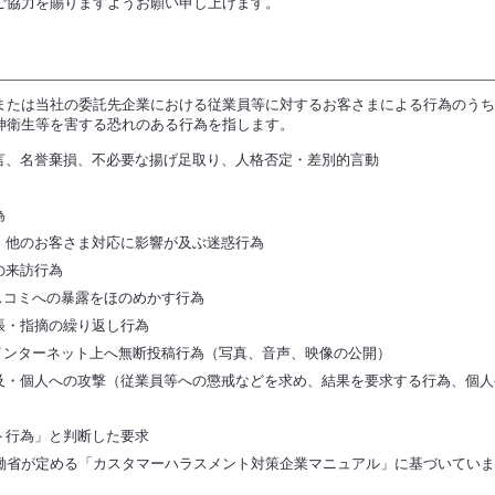
ご協力を賜りますようお願い申し上げます。
または当社の委託先企業における従業員等に対するお客さまによる行為のう
神衛生等を害する恐れのある行為を指します。
言、名誉棄損、不必要な揚げ足取り、人格否定・差別的言動
為
、他のお客さま対応に影響が及ぶ迷惑行為
の来訪行為
スコミへの暴露をほのめかす行為
張・指摘の繰り返し行為
インターネット上へ無断投稿行為（写真、音声、映像の公開）
及・個人への攻撃（従業員等への懲戒などを求め、結果を要求する行為、個人
ト行為」と判断した要求
働省が定める「カスタマーハラスメント対策企業マニュアル」に基づいていま