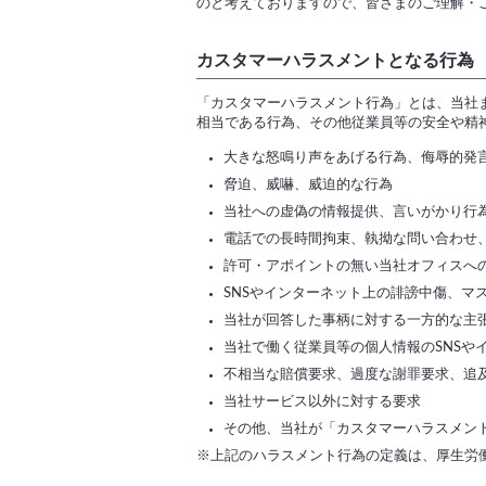
のと考えておりますので、皆さまのご理解・
カスタマーハラスメントとなる行為
「カスタマーハラスメント行為」とは、当社
相当である行為、その他従業員等の安全や精
大きな怒鳴り声をあげる行為、侮辱的発
脅迫、威嚇、威迫的な行為
当社への虚偽の情報提供、言いがかり行
電話での長時間拘束、執拗な問い合わせ
許可・アポイントの無い当社オフィスへ
SNSやインターネット上の誹謗中傷、マ
当社が回答した事柄に対する一方的な主
当社で働く従業員等の個人情報のSNSや
不相当な賠償要求、過度な謝罪要求、追
当社サービス以外に対する要求
その他、当社が「カスタマーハラスメン
※上記のハラスメント行為の定義は、厚生労