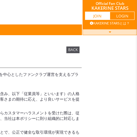
Official Fan Club
KAKERINE STARS
JOIN
LOGIN
KAKERINE STARSとは？
GALLERY
MOVIE
BACK
トを中心としたファンクラブ運営を支えるプラ
BLOG
TICKET
を含み、以下「従業員等」といいます）の人格
MAIL
BIRTHDAY
お客さまの期待に応え、より良いサービスを提
MAGAZINE
MAIL
からカスタマーハラスメントを受けた際は、従
は、当社は本ポリシーに則り組織的に対応しま
ことで、公正で健全な取引環境が実現できるも