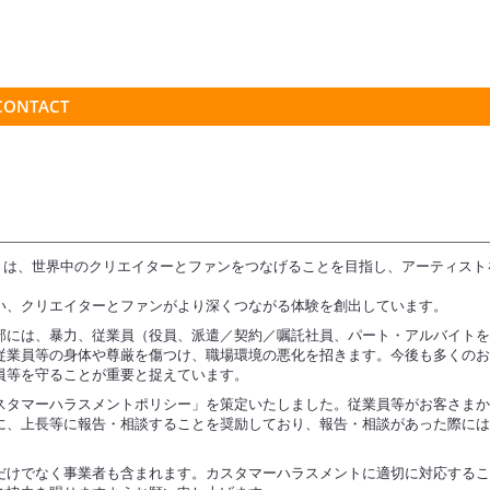
CONTACT
ます）は、世界中のクリエイターとファンをつなげることを目指し、アーティス
い、クリエイターとファンがより深くつながる体験を創出しています。
部には、暴力、従業員（役員、派遣／契約／嘱託社員、パート・アルバイト
従業員等の身体や尊厳を傷つけ、職場環境の悪化を招きます。今後も多くの
員等を守ることが重要と捉えています。
スタマーハラスメントポリシー」を策定いたしました。従業員等がお客さま
に、上長等に報告・相談することを奨励しており、報告・相談があった際に
だけでなく事業者も含まれます。カスタマーハラスメントに適切に対応する