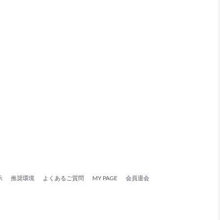
示
推奨環境
よくあるご質問
MY PAGE
会員退会
。