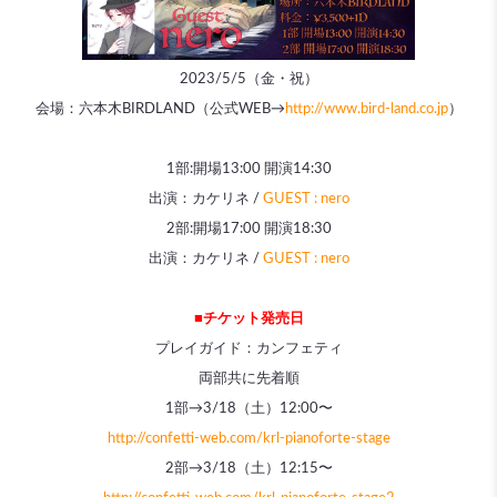
2023/5/5（金・祝）
会場：六本木BIRDLAND（公式WEB→
http://www.bird-land.co.jp
）
1部:開場13:00 開演14:30
出演：カケリネ /
GUEST :
nero
2部:開場17:00 開演18:30
出演：カケリネ /
GUEST :
nero
■チケット発売日
プレイガイド：カンフェティ
両部共に先着順
1部→3/18（土）12:00〜
http://confetti-web.com/krl-pianoforte-stage
2部→3/18（土）12:15〜