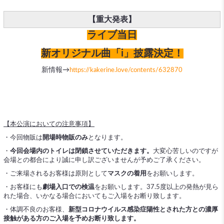
【重大発表】
ライブ当日
新オリジナル曲「i」披露決定！
新情報→
https://kakerine.love/contents/632870
【本公演においての注意事項】
・今回物販は
開場時物販のみ
となります。
・
今回会場内のトイレは閉鎖させていただきます。
大変心苦しいのですが
会場との都合により誠に申し訳ございませんが予めご了承ください。
・ご来場されるお客様は原則として
マスクの着用
をお願いします。
・お客様にも
劇場入口での検温
をお願いします。37.5度以上の発熱が見ら
れた場合、いかなる場合においてもご入場をお断り致します。
・体調不良のお客様、
新型コロナウイルス感染症陽性とされた方との濃厚
接触がある方のご入場を予めお断り致します。