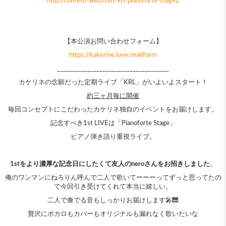
http://confetti-web.com/krl-pianoforte-stage2
【本公演お問い合わせフォーム】
https://kakerine.love/mailform
_____________________________________
カケリネの念願だった定期ライブ「KRL」がいよいよスタート！
約三ヶ月毎に開催
毎回コンセプトにこだわったカケリネ独自のイベントをお届けします。
記念すべき1st LIVEは「Pianoforte Stage」
ピアノ弾き語り重視ライブ。
1stをより濃厚な記念日にしたくて友人のneroさんをお招きしました
。
俺のワンマンにねろりん呼んで二人で歌いてーーーってずっと思ってたの
で今回引き受けてくれて本当に嬉しい。
二人で奏でる音もしっかりお届けします🎤🎹
贅沢にボカロもカバーもオリジナルも漏れなく歌いたいな