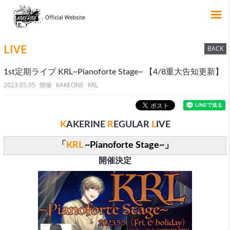
LIVE
BACK
1st定期ライブ KRL~Pianoforte Stage~ 【4/8重大告知更新】
2023.05.05
KAKEONE
KRL
K
AKERINE
R
EGULAR
L
IVE
「
KRL
~Pianoforte Stage~」
開催決定